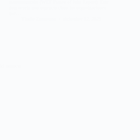
automatización (WEF Future of Jobs Report). Este
dato revela una urgencia clara: las organizaciones
que…
Yiselle Zamorano
diciembre 12, 2025
del negocio