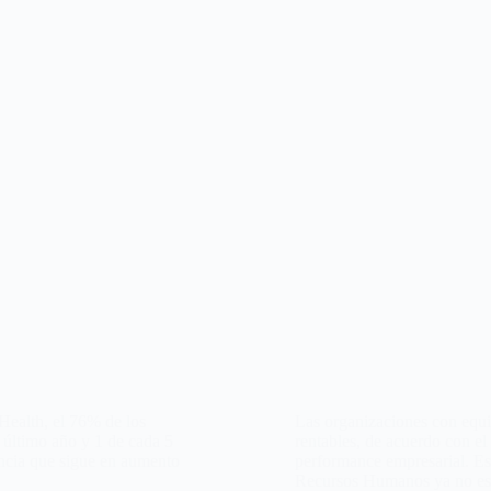
ealth, el 76% de los
Las organizaciones con equ
l último año y 1 de cada 5
rentables, de acuerdo con e
ncia que sigue en aumento
performance empresarial. Es
Recursos Humanos ya no e