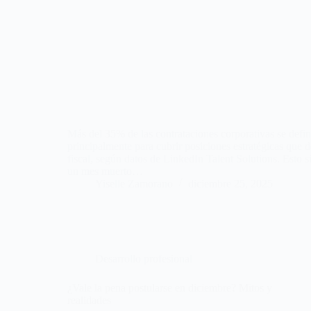
Más del 35% de las contrataciones corporativas se defin
principalmente para cubrir posiciones estratégicas que d
fiscal, según datos de LinkedIn Talent Solutions. Esto s
un mes muerto…
Yiselle Zamorano
diciembre 25, 2025
Desarrollo profesional
¿Vale la pena postularse en diciembre? Mitos y
realidades