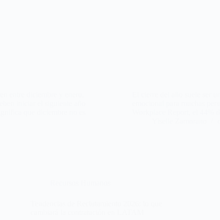
en entre diciembre y enero,
El cierre del año suele ser u
eben iniciar el siguiente año
emocional para muchas perso
ignifica que diciembre no es
Workplace Report, el 44% de
Yiselle Zamorano
Recursos Humanos
Tendencias de Reclutamiento 2026: lo que
cambiará la contratación en LATAM