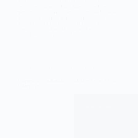
This guide is designed for US and Canadian
companies evaluating Latin American tech recruiting
partners in 2026. We'll cover what to look for, what
questions to ask, how to evaluate results, and why
the right agency can mean the difference between
closing a role in 4 weeks vs. 4 months.
LaPieza
abril 2, 2026
Recursos Humanos
,
Tecnología
Empresa de Headhunting en México: Cómo Elegir
la Mejor en 2026