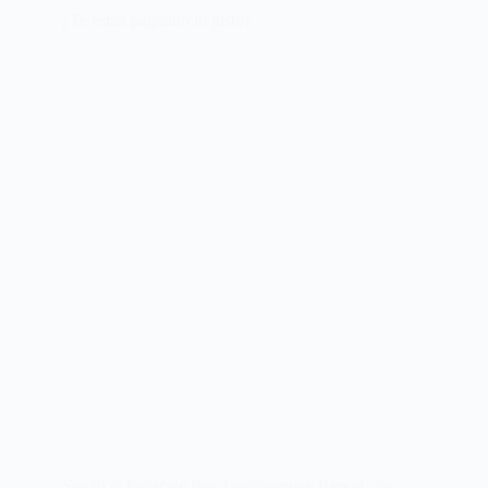
¿Te están pagando lo justo?
Según el Payscale Pay Transparency Report, los