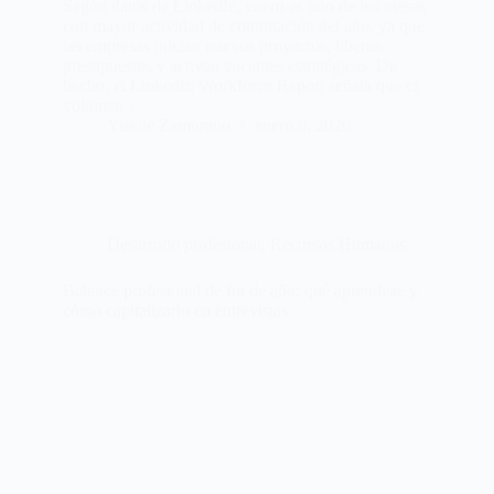
Según datos de LinkedIn, enero es uno de los meses
con mayor actividad de contratación del año, ya que
las empresas inician nuevos proyectos, liberan
presupuestos y activan vacantes estratégicas. De
hecho, el LinkedIn Workforce Report señala que el
volumen…
Yiselle Zamorano
enero 6, 2026
Desarrollo profesional
,
Recursos Humanos
Balance profesional de fin de año: qué aprendiste y
cómo capitalizarlo en entrevistas