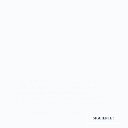
Según el World Economic Forum, el 44% de las
habilidades actuales de los trabajadores cambiarán
para 2027 debido al avance de la IA y la
automatización (WEF Future of Jobs Report). Este
dato revela una urgencia clara: las organizaciones
que…
Yiselle Zamorano
diciembre 12, 2025
SIGUIENTE