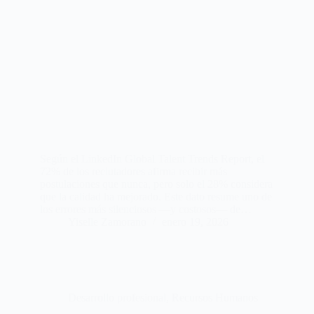
Según el LinkedIn Global Talent Trends Report, el
72% de los reclutadores afirma recibir más
postulaciones que nunca, pero solo el 28% considera
que la calidad ha mejorado. Este dato resume uno de
los errores más silenciosos —y costosos— de…
Yiselle Zamorano
enero 19, 2026
Desarrollo profesional
,
Recursos Humanos