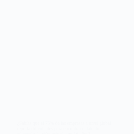
¿Sabías que el 75% de las empresas a nivel global
reporta dificultades para encontrar el talento
adecuado, la cifra más alta en 16 años?