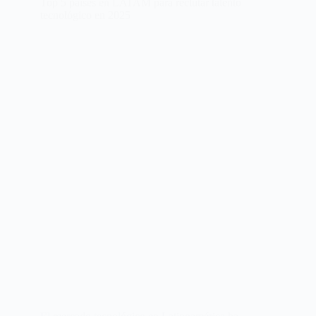
Top 5 países en LATAM para reclutar talento
tecnológico en 2025