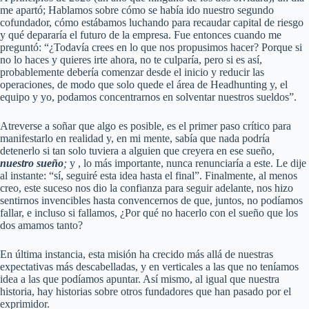
me apartó; Hablamos sobre cómo se había ido nuestro segundo
cofundador, cómo estábamos luchando para recaudar capital de riesgo
y qué depararía el futuro de la empresa. Fue entonces cuando me
preguntó: “¿Todavía crees en lo que nos propusimos hacer? Porque si
no lo haces y quieres irte ahora, no te culparía, pero si es así,
probablemente debería comenzar desde el inicio y reducir las
operaciones, de modo que solo quede el área de Headhunting y, el
equipo y yo, podamos concentrarnos en solventar nuestros sueldos”.
Atreverse a soñar que algo es posible, es el primer paso crítico para
manifestarlo en realidad y, en mi mente, sabía que nada podría
detenerlo si tan solo tuviera a alguien que creyera en ese sueño,
nuestro sueño
;
y , lo más importante, nunca renunciaría a este. Le dije
al instante: “sí, seguiré esta idea hasta el final”. Finalmente, al menos
creo, este suceso nos dio la confianza para seguir adelante, nos hizo
sentirnos invencibles hasta convencernos de que, juntos, no podíamos
fallar, e incluso si fallamos, ¿Por qué no hacerlo con el sueño que los
dos amamos tanto?
En última instancia, esta misión ha crecido más allá de nuestras
expectativas más descabelladas, y en verticales a las que no teníamos
idea a las que podíamos apuntar. Así mismo, al igual que nuestra
historia, hay historias sobre otros fundadores que han pasado por el
exprimidor.