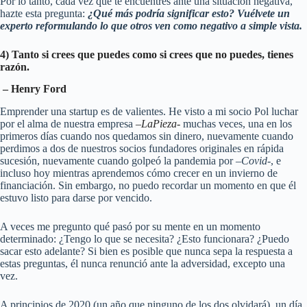
Por lo tanto, cada vez que te encuentres ante una situación negativa,
hazte esta pregunta:
¿Qué más podría significar esto? Vuélvete un
experto reformulando lo que otros ven como negativo a simple vista.
4) Tanto si crees que puedes como si crees que no puedes, tienes
razón.
– Henry Ford
Emprender una startup es de valientes. He visto a mi socio Pol luchar
por el alma de nuestra empresa
–
LaPieza-
muchas veces, una en los
primeros días cuando nos quedamos sin dinero, nuevamente cuando
perdimos a dos de nuestros socios fundadores originales en rápida
sucesión, nuevamente cuando golpeó la pandemia por –
Covid
-, e
incluso hoy mientras aprendemos cómo crecer en un invierno de
financiación. Sin embargo, no puedo recordar un momento en que él
estuvo listo para darse por vencido.
A veces me pregunto qué pasó por su mente en un momento
determinado: ¿Tengo lo que se necesita? ¿Esto funcionara? ¿Puedo
sacar esto adelante? Si bien es posible que nunca sepa la respuesta a
estas preguntas, él nunca renunció ante la adversidad, excepto una
vez.
A principios de 2020 (un año que ninguno de los dos olvidará), un día