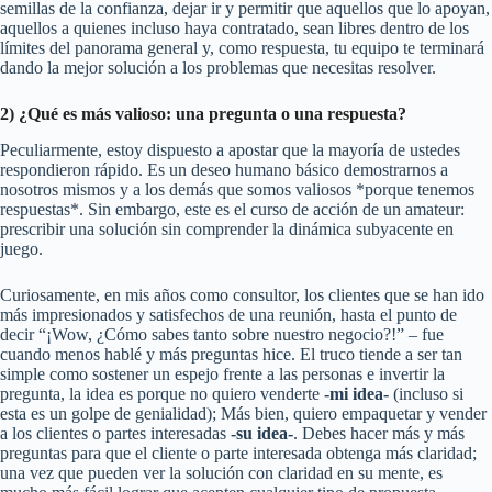
semillas de la confianza, dejar ir y permitir que aquellos que lo apoyan,
aquellos a quienes incluso haya contratado, sean libres dentro de los
límites del panorama general y, como respuesta, tu equipo te terminará
dando la mejor solución a los problemas que necesitas resolver.
2) ¿Qué es más valioso: una pregunta o una respuesta?
Peculiarmente, estoy dispuesto a apostar que la mayoría de ustedes
respondieron rápido. Es un deseo humano básico demostrarnos a
nosotros mismos y a los demás que somos valiosos *porque tenemos
respuestas*. Sin embargo, este es el curso de acción de un amateur:
prescribir una solución sin comprender la dinámica subyacente en
juego.
Curiosamente, en mis años como consultor, los clientes que se han ido
más impresionados y satisfechos de una reunión, hasta el punto de
decir “¡Wow, ¿Cómo sabes tanto sobre nuestro negocio?!” – fue
cuando menos hablé y más preguntas hice. El truco tiende a ser tan
simple como sostener un espejo frente a las personas e invertir la
pregunta, la idea es porque no quiero venderte
-mi idea-
(incluso si
esta es un golpe de genialidad); Más bien, quiero empaquetar y vender
a los clientes o partes interesadas
-su idea-
. Debes hacer más y más
preguntas para que el cliente o parte interesada obtenga más claridad;
una vez que pueden ver la solución con claridad en su mente, es