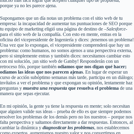
mucho más fácil lograr que acepten cualquier tipo de propuesta,
porque ya no les parece ajena.
Supongamos que un día notas un problema con el sitio web de tu
empresa: la incapacidad de aumentar tus puntuaciones de SEO porque
tu equipo de marketing eligió una página de destino de –
Salesforce-
para el sitio web de la compañía. Con esto en mente, entras en la
oficina del vicepresidente de Ingeniería y dices: ¡tenemos un problema!
Una vez que lo expongas, el vicepresidente comprenderá que hay un
problema: como humanos, no somos ajenos a una perspectiva externa,
pero si simplemente entras y también dices: necesitamos cambiar esto
con mi solución, ¡un sitio web de Gatsby! Responderán con un
retroceso frío, porque también
odiamos que nos digan qué hacer;
odiamos las ideas que nos parecen ajenas
. En lugar de esperar un
curso de acción subóptimo semanas más tarde, participa en un diálogo;
invítalos a ver el problema y que expongan su opinión, lentamente haz
preguntas y
muestra una respuesta
que resuelva el problema
de una
manera que sepas ejecutar.
En mi opinión, la gente ya tiene la respuesta en mente; solo necesitan
que alguien valide sus ideas – prueba de ello es que siempre podemos
resolver los problemas de los demás pero no los nuestros – porque nos
falta perspectiva y saltamos directamente a dar respuestas. Entonces, al
cambiar la dinámica y
diagnosticar los problemas
, nos establecemos
como expertos, aumentamos nuestro valor y nos convertimos en