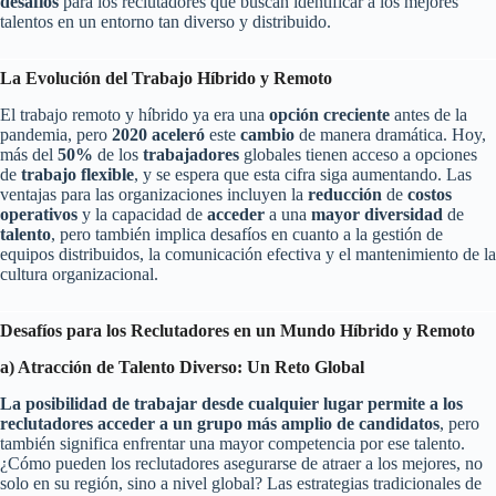
desafíos
para los reclutadores que buscan identificar a los mejores
talentos en un entorno tan diverso y distribuido.
La Evolución del Trabajo Híbrido y Remoto
El trabajo remoto y híbrido ya era una
opción
creciente
antes de la
pandemia, pero
2020
aceleró
este
cambio
de manera dramática. Hoy,
más del
50%
de los
trabajadores
globales tienen acceso a opciones
de
trabajo
flexible
, y se espera que esta cifra siga aumentando. Las
ventajas para las organizaciones incluyen la
reducción
de
costos
operativos
y la capacidad de
acceder
a una
mayor
diversidad
de
talento
, pero también implica desafíos en cuanto a la gestión de
equipos distribuidos, la comunicación efectiva y el mantenimiento de la
cultura organizacional.
Desafíos para los Reclutadores en un Mundo Híbrido y Remoto
a) Atracción de Talento Diverso: Un Reto Global
La posibilidad de trabajar desde cualquier lugar permite a los
reclutadores acceder a un grupo más amplio de candidatos
, pero
también significa enfrentar una mayor competencia por ese talento.
¿Cómo pueden los reclutadores asegurarse de atraer a los mejores, no
solo en su región, sino a nivel global? Las estrategias tradicionales de