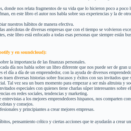
s, donde nos relata fragmentos de su vida que lo hicieron poco a poco l
n, en este libro el autor nos habla sobre sus experiencias y la de otro
ar nuestros hábitos de manera efectiva.
las anécdotas de diversas empresas que con el tiempo se volvieron excel
s, este libro está enfocado a todas esas personas que siempre están bus
potify y en soundcloud):
obre la importancia de las finanzas personales.
ada día nos habla sobre un libro diferente que nos puede ser de gran u
s el día a día de un emprendedor, con la ayuda de diversos emprendedor
traen diversas historias sobre fracasos y éxitos con sus invitados qu
al. Tal vez sea un buen momento para empezar a ser más altruista y so
nvitados especiales con quienes tiene charlas súper interesantes sobre
ncias en redes sociales, tendencias y marketing.
entrevistas a los mejores emprendedores hispanos, nos comparten consej
écdotas y consejos.
sionales y principiantes a crear mejores empresas.
ábitos, pensamiento crítico y ciertas acciones que te ayudarán a crear un