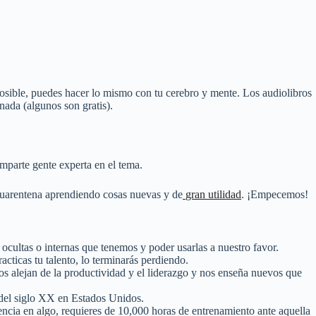
posible, puedes hacer lo mismo con tu
cerebro y mente
. L
os audiolibros
 nada (algunos son gratis).
mparte gente experta en el tema.
cuarentena aprendiendo cosas nuevas y de
gran utilidad
. ¡Empecemos!
cultas o internas que tenemos y poder usarlas a nuestro favor.
cticas tu talento, lo terminarás perdiendo.
s alejan de la productividad y el liderazgo y nos enseña nuevos que
 del siglo XX en Estados Unidos.
encia en algo, requieres de 10,000 horas de entrenamiento ante aquella