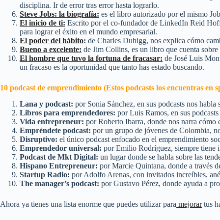
disciplina. Ir de error tras error hasta lograrlo.
Steve Jobs: la biografía:
es el libro autorizado por el mismo Job
El inicio de ti:
Escrito por el co-fundador de LinkedIn Reid Hoffma
para lograr el éxito en el mundo empresarial.
El poder del hábito
:
de Charles Duhigg, nos explica cómo cambi
Bueno a excelente:
de Jim Collins, es un libro que cuenta sobre 
El hombre que tuvo la fortuna de fracasar:
de José Luis Monte
un fracaso es la oportunidad que tanto has estado buscando.
10 podcast de emprendimiento (Estos podcasts los encuentras en s
Lana y podcast:
por Sonia Sánchez, en sus podcasts nos habla s
Libros para emprendedores:
por Luis Ramos, en sus podcasts c
Vida entrepreneur:
por Roberto Ibarra, donde nos narra cómo e
Empréndete podcast:
por un grupo de jóvenes de Colombia, nos 
Disruptivo:
el único podcast enfocado en el emprendimiento soci
Emprendedor universal:
por Emilio Rodríguez, siempre tiene i
Podcast de Mkt Digital:
un lugar donde se habla sobre las tende
Hispano Entrepreneur:
por Marcie Quintana, donde a través de 
Startup Radio:
por Adolfo Arenas, con invitados increíbles, an
The manager’s podcast:
por Gustavo Pérez, donde ayuda a profe
Ahora ya tienes una lista enorme que puedes utilizar para
mejorar
tus h