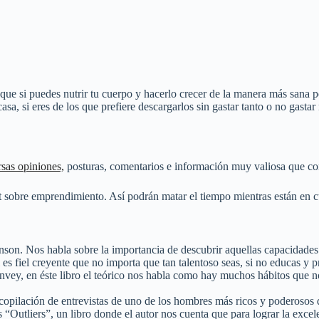
e que si puedes nutrir tu cuerpo y hacerlo crecer de la manera más sana 
casa
, si eres de los que prefiere descargarlos sin gastar tanto o no gastar
rsas opiniones,
posturas, comentarios e información muy valiosa que co
t sobre emprendimiento. Así podrán matar el tiempo mientras están en 
on. Nos habla sobre la importancia de descubrir aquellas capacidades o
 fiel creyente que no importa que tan talentoso seas, si no educas y pra
ey, en éste libro el teórico nos habla como hay muchos hábitos que no
opilación de entrevistas de uno de los hombres más ricos y poderosos
“Outliers”, un libro donde el autor nos cuenta que para lograr la excel