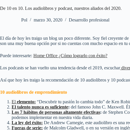
De 10 en 10. Los audiolibros y podcast, nuestros aliados del 2020.
Pol
marzo 30, 2020
Desarrollo profesional
El día de hoy les traigo un blog un poco diferente. Soy fiel creyente d
son una muy buena opción por si no cuentas con mucho espacio
en tu 
Puede interesarte:
Home Office ¿Cómo lograrlo con éxito?
Los podcasts se han vuelto una tendencia desde el 2019, escuchar
dive
Así que hoy les traigo la recomendación de 10 audiolibros y 10 podcas
10 audiolibros de emprendimiento
El
elemento:
“Descubrir tu pasión lo cambia todo” de Ken Robins
El talento nunca es suficiente
:
del famoso John C. Maxwell. Él es
Los 7 hábitos de personas altamente efectivas
:
de Stephen Conv
podemos implementar en nuestra vida diaria.
La ley del éxito:
De Andrew Carnegie, este audiolibro es una rec
Fueras de serie:
de Malcolm Gladwell, o en su versión en inglés 