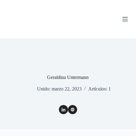
S
a
l
t
a
r
a
l
c
o
n
t
e
n
Geraldina Untermann
i
d
Unido: marzo 22, 2023
Artículos: 1
o